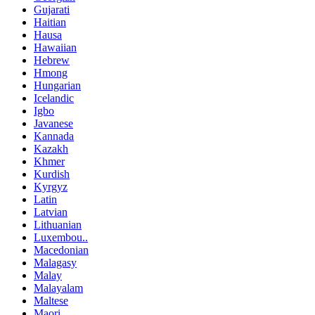
Gujarati
Haitian
Hausa
Hawaiian
Hebrew
Hmong
Hungarian
Icelandic
Igbo
Javanese
Kannada
Kazakh
Khmer
Kurdish
Kyrgyz
Latin
Latvian
Lithuanian
Luxembou..
Macedonian
Malagasy
Malay
Malayalam
Maltese
Maori