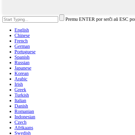
Premu ENTER por serĉi aŭ ESC por
English
Chinese
French
German
Portuguese
Spanish
Russian
Japanese
Korean
Arabic
Irish
Greek
Turkish
Italian
Danish
Romanian
Indonesian
Czech
Afrikaans
Swedish