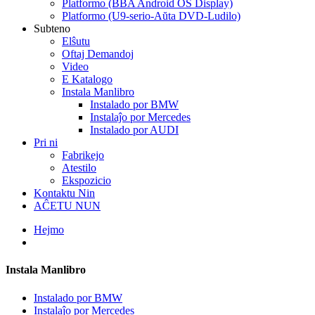
Platformo (BBA Android OS Display)
Platformo (U9-serio-Aŭta DVD-Ludilo)
Subteno
Elŝutu
Oftaj Demandoj
Video
E Katalogo
Instala Manlibro
Instalado por BMW
Instalaĵo por Mercedes
Instalado por AUDI
Pri ni
Fabrikejo
Atestilo
Ekspozicio
Kontaktu Nin
AĈETU NUN
Hejmo
Instala Manlibro
Instalado por BMW
Instalaĵo por Mercedes