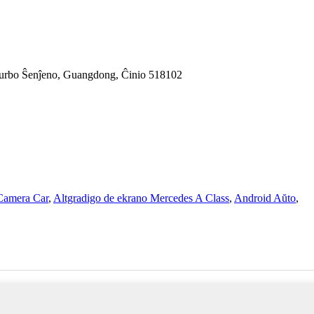
, urbo Ŝenĵeno, Guangdong, Ĉinio 518102
Camera Car
,
Altgradigo de ekrano Mercedes A Class
,
Android Aŭto
,