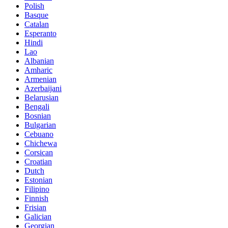
Polish
Basque
Catalan
Esperanto
Hindi
Lao
Albanian
Amharic
Armenian
Azerbaijani
Belarusian
Bengali
Bosnian
Bulgarian
Cebuano
Chichewa
Corsican
Croatian
Dutch
Estonian
Filipino
Finnish
Frisian
Galician
Georgian