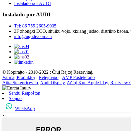
Instalado por AUDI
Instalado por AUDI
Tel: 86 755 2605-9005
3F zhongxi ECO, shuiku-vojo, xixiang jiedao, distrikto baoan
info@ugode.com.cn
© Kopirajto - 2010-2022 : Ĉiuj Rajtoj Rezervitaj.
Varmaj Produktoj
-
Retejmapo
-
AMP Poŝtelefono
Aŭta Stereoricevilo
,
Audi Display
,
Aŭtoj Kun Apple Play
,
Rearview 
Sendu Retpoŝton
Skajpo
WhatsApp
x