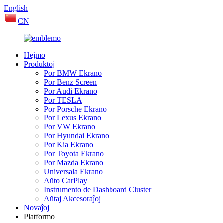
English
CN
Hejmo
Produktoj
Por BMW Ekrano
Por Benz Screen
Por Audi Ekrano
Por TESLA
Por Porsche Ekrano
Por Lexus Ekrano
Por VW Ekrano
Por Hyundai Ekrano
Por Kia Ekrano
Por Toyota Ekrano
Por Mazda Ekrano
Universala Ekrano
Aŭto CarPlay
Instrumento de Dashboard Cluster
Aŭtaj ​​Akcesoraĵoj
Novaĵoj
Platformo