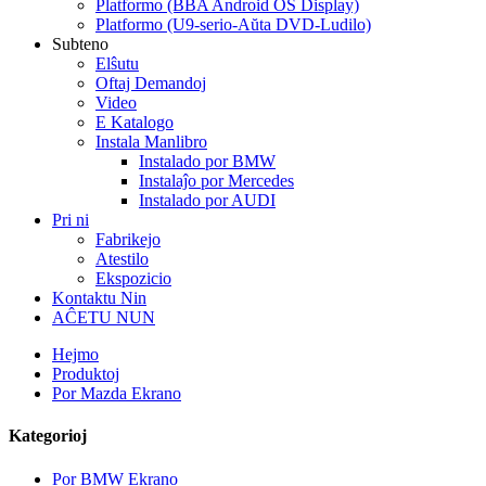
Platformo (BBA Android OS Display)
Platformo (U9-serio-Aŭta DVD-Ludilo)
Subteno
Elŝutu
Oftaj Demandoj
Video
E Katalogo
Instala Manlibro
Instalado por BMW
Instalaĵo por Mercedes
Instalado por AUDI
Pri ni
Fabrikejo
Atestilo
Ekspozicio
Kontaktu Nin
AĈETU NUN
Hejmo
Produktoj
Por Mazda Ekrano
Kategorioj
Por BMW Ekrano