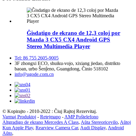
Ĝisdatigo de ekrano de 12,3 coloj por
Mazda 3 CX5 CX4 Android GPS
Stereo Multimedia Player
Tel: 86 755 2605-9005
3F zhongxi ECO, shuiku-vojo, xixiang jiedao, distrikto
baoan, urbo Ŝenĵeno, Guangdong, Ĉinio 518102
info@ugode.com.cn
© Kopirajto - 2010-2022 : Ĉiuj Rajtoj Rezervitaj.
Varmaj Produktoj
-
Retejmapo
-
AMP Poŝtelefono
Altgradigo de ekrano Mercedes A Class
,
Aŭta Stereoricevilo
,
Aŭtoj
Kun Apple Play
,
Rearview Camera Car
,
Audi Display
,
Android
Aŭto
,