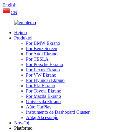
English
CN
Hejmo
Produktoj
Por BMW Ekrano
Por Benz Screen
Por Audi Ekrano
Por TESLA
Por Porsche Ekrano
Por Lexus Ekrano
Por VW Ekrano
Por Hyundai Ekrano
Por Kia Ekrano
Por Toyota Ekrano
Por Mazda Ekrano
Universala Ekrano
Aŭto CarPlay
Instrumento de Dashboard Cluster
Aŭtaj ​​Akcesoraĵoj
Novaĵoj
Platformo